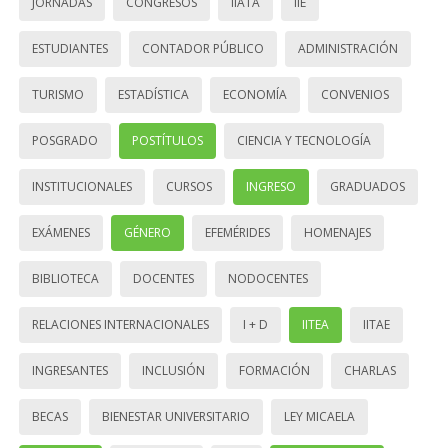
JORNADAS
CONGRESOS
IIATA
IIE
ESTUDIANTES
CONTADOR PÚBLICO
ADMINISTRACIÓN
TURISMO
ESTADÍSTICA
ECONOMÍA
CONVENIOS
POSGRADO
POSTÍTULOS
CIENCIA Y TECNOLOGÍA
INSTITUCIONALES
CURSOS
INGRESO
GRADUADOS
EXÁMENES
GÉNERO
EFEMÉRIDES
HOMENAJES
BIBLIOTECA
DOCENTES
NODOCENTES
RELACIONES INTERNACIONALES
I + D
IITEA
IITAE
INGRESANTES
INCLUSIÓN
FORMACIÓN
CHARLAS
BECAS
BIENESTAR UNIVERSITARIO
LEY MICAELA