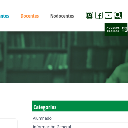
antes
Docentes
Nodocentes
ACCESOS
RAPIDOS
Categorías
Alumnado
Información General