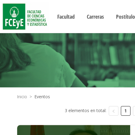
Facultad
Carreras
Postítulo
Inicio
>
Eventos
3 elementos en total:
1