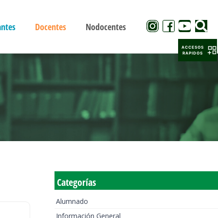
antes
Docentes
Nodocentes
ACCESOS
RAPIDOS
Categorías
Alumnado
Información General