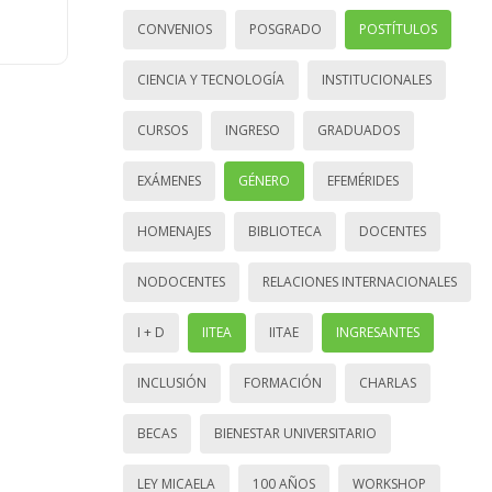
CONVENIOS
POSGRADO
POSTÍTULOS
CIENCIA Y TECNOLOGÍA
INSTITUCIONALES
CURSOS
INGRESO
GRADUADOS
EXÁMENES
GÉNERO
EFEMÉRIDES
HOMENAJES
BIBLIOTECA
DOCENTES
NODOCENTES
RELACIONES INTERNACIONALES
I + D
IITEA
IITAE
INGRESANTES
INCLUSIÓN
FORMACIÓN
CHARLAS
BECAS
BIENESTAR UNIVERSITARIO
LEY MICAELA
100 AÑOS
WORKSHOP