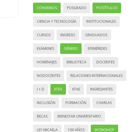
CONVENIOS
POSGRADO
POSTÍTULOS
CIENCIA Y TECNOLOGÍA
INSTITUCIONALES
CURSOS
INGRESO
GRADUADOS
EXÁMENES
GÉNERO
EFEMÉRIDES
HOMENAJES
BIBLIOTECA
DOCENTES
NODOCENTES
RELACIONES INTERNACIONALES
I + D
IITEA
IITAE
INGRESANTES
INCLUSIÓN
FORMACIÓN
CHARLAS
BECAS
BIENESTAR UNIVERSITARIO
LEY MICAELA
100 AÑOS
WORKSHOP