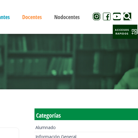
antes
Docentes
Nodocentes
ACCESOS
RAPIDOS
Categorías
Alumnado
Información General