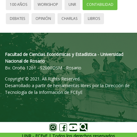
100 AÑOS
WORKSHOP
UNR
CONTABILIDAD
DEBATES
OPINIÓN
CHARLAS
LIBROS
Facultad de Ciencias Económicas y Estadística - Universidad
Nacional de Rosario
Bv. Oroño 1261 - S2000DSM - Rosario
Copyright © 2021. All Rights Reserved.
Desarrollado a partir de herramientas libres por la Dirección de
Tecnología de la Información de FCEyE
UNR - FCEyE | Todos los derechos reservados