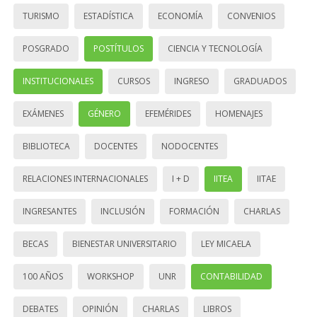
TURISMO
ESTADÍSTICA
ECONOMÍA
CONVENIOS
POSGRADO
POSTÍTULOS
CIENCIA Y TECNOLOGÍA
INSTITUCIONALES
CURSOS
INGRESO
GRADUADOS
EXÁMENES
GÉNERO
EFEMÉRIDES
HOMENAJES
BIBLIOTECA
DOCENTES
NODOCENTES
RELACIONES INTERNACIONALES
I + D
IITEA
IITAE
INGRESANTES
INCLUSIÓN
FORMACIÓN
CHARLAS
BECAS
BIENESTAR UNIVERSITARIO
LEY MICAELA
100 AÑOS
WORKSHOP
UNR
CONTABILIDAD
DEBATES
OPINIÓN
CHARLAS
LIBROS