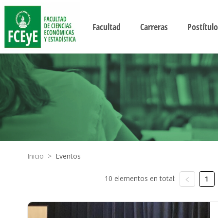
Facultad
Carreras
Postítulo
Inicio
>
Eventos
10 elementos en total:
1