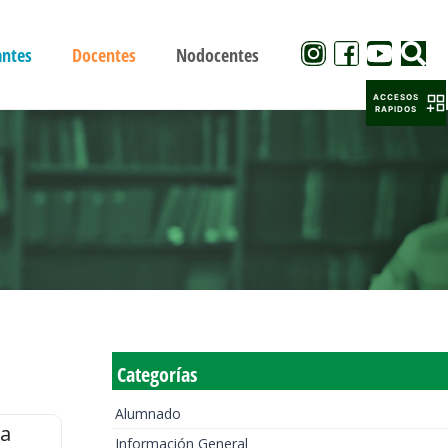
antes
Docentes
Nodocentes
ACCESOS
RAPIDOS
Categorías
Alumnado
la
Información General