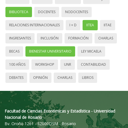
BIBLIOTECA
DOCENTES
NODOCENTES
RELACIONES INTERNACIONALES
I + D
IITEA
IITAE
INGRESANTES
INCLUSIÓN
FORMACIÓN
CHARLAS
BECAS
BIENESTAR UNIVERSITARIO
LEY MICAELA
100 AÑOS
WORKSHOP
UNR
CONTABILIDAD
DEBATES
OPINIÓN
CHARLAS
LIBROS
Facultad de Ciencias Económicas y Estadística - Universidad
Nacional de Rosario
Bv. Oroño 1261 - S2000DSM - Rosario