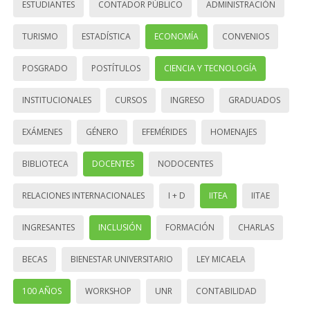
ESTUDIANTES
CONTADOR PÚBLICO
ADMINISTRACIÓN
TURISMO
ESTADÍSTICA
ECONOMÍA
CONVENIOS
POSGRADO
POSTÍTULOS
CIENCIA Y TECNOLOGÍA
INSTITUCIONALES
CURSOS
INGRESO
GRADUADOS
EXÁMENES
GÉNERO
EFEMÉRIDES
HOMENAJES
BIBLIOTECA
DOCENTES
NODOCENTES
RELACIONES INTERNACIONALES
I + D
IITEA
IITAE
INGRESANTES
INCLUSIÓN
FORMACIÓN
CHARLAS
BECAS
BIENESTAR UNIVERSITARIO
LEY MICAELA
100 AÑOS
WORKSHOP
UNR
CONTABILIDAD