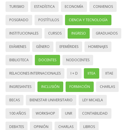
TURISMO
ESTADÍSTICA
ECONOMÍA
CONVENIOS
POSGRADO
POSTÍTULOS
CIENCIA Y TECNOLOGÍA
INSTITUCIONALES
CURSOS
INGRESO
GRADUADOS
EXÁMENES
GÉNERO
EFEMÉRIDES
HOMENAJES
BIBLIOTECA
DOCENTES
NODOCENTES
RELACIONES INTERNACIONALES
I + D
IITEA
IITAE
INGRESANTES
INCLUSIÓN
FORMACIÓN
CHARLAS
BECAS
BIENESTAR UNIVERSITARIO
LEY MICAELA
100 AÑOS
WORKSHOP
UNR
CONTABILIDAD
DEBATES
OPINIÓN
CHARLAS
LIBROS