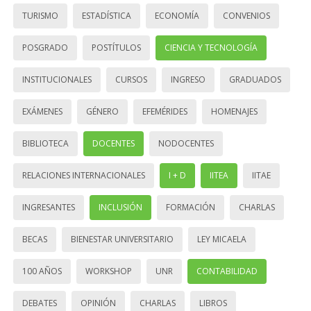
TURISMO
ESTADÍSTICA
ECONOMÍA
CONVENIOS
POSGRADO
POSTÍTULOS
CIENCIA Y TECNOLOGÍA
INSTITUCIONALES
CURSOS
INGRESO
GRADUADOS
EXÁMENES
GÉNERO
EFEMÉRIDES
HOMENAJES
BIBLIOTECA
DOCENTES
NODOCENTES
RELACIONES INTERNACIONALES
I + D
IITEA
IITAE
INGRESANTES
INCLUSIÓN
FORMACIÓN
CHARLAS
BECAS
BIENESTAR UNIVERSITARIO
LEY MICAELA
100 AÑOS
WORKSHOP
UNR
CONTABILIDAD
DEBATES
OPINIÓN
CHARLAS
LIBROS