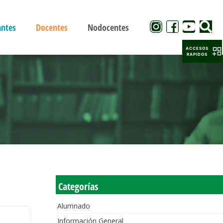
antes
Docentes
Nodocentes
ACCESOS
RAPIDOS
Categorías
Alumnado
Información General