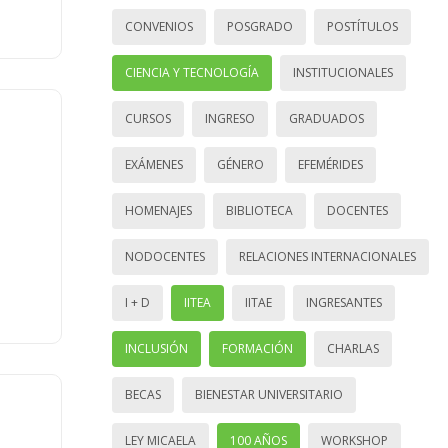
CONVENIOS
POSGRADO
POSTÍTULOS
CIENCIA Y TECNOLOGÍA
INSTITUCIONALES
CURSOS
INGRESO
GRADUADOS
EXÁMENES
GÉNERO
EFEMÉRIDES
HOMENAJES
BIBLIOTECA
DOCENTES
NODOCENTES
RELACIONES INTERNACIONALES
I + D
IITEA
IITAE
INGRESANTES
INCLUSIÓN
FORMACIÓN
CHARLAS
BECAS
BIENESTAR UNIVERSITARIO
LEY MICAELA
100 AÑOS
WORKSHOP