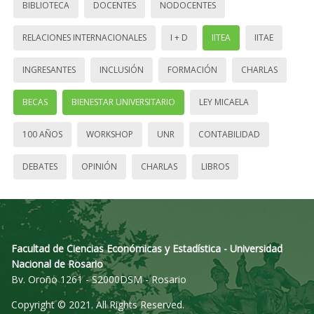
BIBLIOTECA
DOCENTES
NODOCENTES
RELACIONES INTERNACIONALES
I + D
IITEA
IITAE
INGRESANTES
INCLUSIÓN
FORMACIÓN
CHARLAS
BECAS
BIENESTAR UNIVERSITARIO
LEY MICAELA
100 AÑOS
WORKSHOP
UNR
CONTABILIDAD
DEBATES
OPINIÓN
CHARLAS
LIBROS
Facultad de Ciencias Económicas y Estadística - Universidad
Nacional de Rosario
Bv. Oroño 1261 - S2000DSM - Rosario
Copyright © 2021. All Rights Reserved.