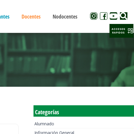
antes
Docentes
Nodocentes
ACCESOS
RAPIDOS
Categorías
Alumnado
Información General