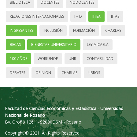
BIBLIOTECA
DOCENTES
NODOCENTES
RELACIONES INTERNACIONALES
I + D
IITEA
IITAE
INGRESANTES
INCLUSIÓN
FORMACIÓN
CHARLAS
BECAS
BIENESTAR UNIVERSITARIO
LEY MICAELA
100 AÑOS
WORKSHOP
UNR
CONTABILIDAD
DEBATES
OPINIÓN
CHARLAS
LIBROS
Facultad de Ciencias Económicas y Estadística - Universidad
Nacional de Rosario
Bv. Oroño 1261 - S2000DSM - Rosario
Copyright © 2021. All Rights Reserved.