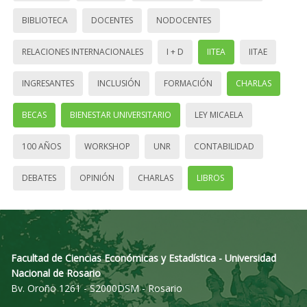
BIBLIOTECA
DOCENTES
NODOCENTES
RELACIONES INTERNACIONALES
I + D
IITEA
IITAE
INGRESANTES
INCLUSIÓN
FORMACIÓN
CHARLAS
BECAS
BIENESTAR UNIVERSITARIO
LEY MICAELA
100 AÑOS
WORKSHOP
UNR
CONTABILIDAD
DEBATES
OPINIÓN
CHARLAS
LIBROS
Facultad de Ciencias Económicas y Estadística - Universidad
Nacional de Rosario
Bv. Oroño 1261 - S2000DSM - Rosario