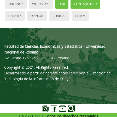
100 AÑOS
WORKSHOP
UNR
CONTABILIDAD
DEBATES
OPINIÓN
CHARLAS
LIBROS
Facultad de Ciencias Económicas y Estadística - Universidad
Nacional de Rosario
Bv. Oroño 1261 - S2000DSM - Rosario
Copyright © 2021. All Rights Reserved.
Desarrollado a partir de herramientas libres por la Dirección de
Tecnología de la Información de FCEyE
UNR - FCEyE | Todos los derechos reservados