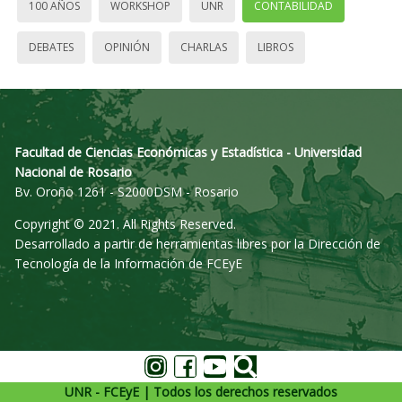
100 AÑOS
WORKSHOP
UNR
CONTABILIDAD
DEBATES
OPINIÓN
CHARLAS
LIBROS
Facultad de Ciencias Económicas y Estadística - Universidad
Nacional de Rosario
Bv. Oroño 1261 - S2000DSM - Rosario
Copyright © 2021. All Rights Reserved.
Desarrollado a partir de herramientas libres por la Dirección de
Tecnología de la Información de FCEyE
UNR - FCEyE | Todos los derechos reservados