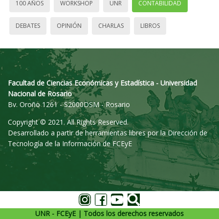
100 AÑOS
WORKSHOP
UNR
CONTABILIDAD
DEBATES
OPINIÓN
CHARLAS
LIBROS
Facultad de Ciencias Económicas y Estadística - Universidad
Nacional de Rosario
Bv. Oroño 1261 - S2000DSM - Rosario
Copyright © 2021. All Rights Reserved.
Desarrollado a partir de herramientas libres por la Dirección de
Tecnología de la Información de FCEyE
UNR - FCEyE | Todos los derechos reservados