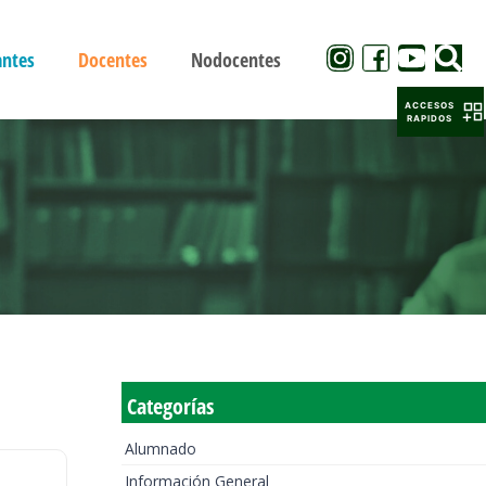
antes
Docentes
Nodocentes
ACCESOS
RAPIDOS
Categorías
Alumnado
Información General