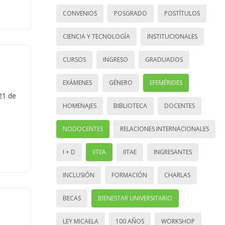
CONVENIOS
POSGRADO
POSTÍTULOS
CIENCIA Y TECNOLOGÍA
INSTITUCIONALES
CURSOS
INGRESO
GRADUADOS
EXÁMENES
GÉNERO
EFEMÉRIDES
21 de
HOMENAJES
BIBLIOTECA
DOCENTES
NODOCENTES
RELACIONES INTERNACIONALES
I + D
IITEA
IITAE
INGRESANTES
INCLUSIÓN
FORMACIÓN
CHARLAS
BECAS
BIENESTAR UNIVERSITARIO
LEY MICAELA
100 AÑOS
WORKSHOP