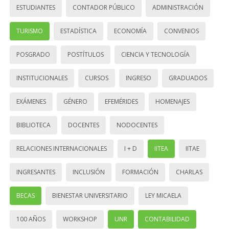
ESTUDIANTES
CONTADOR PÚBLICO
ADMINISTRACIÓN
TURISMO
ESTADÍSTICA
ECONOMÍA
CONVENIOS
POSGRADO
POSTÍTULOS
CIENCIA Y TECNOLOGÍA
INSTITUCIONALES
CURSOS
INGRESO
GRADUADOS
EXÁMENES
GÉNERO
EFEMÉRIDES
HOMENAJES
BIBLIOTECA
DOCENTES
NODOCENTES
RELACIONES INTERNACIONALES
I + D
IITEA
IITAE
INGRESANTES
INCLUSIÓN
FORMACIÓN
CHARLAS
BECAS
BIENESTAR UNIVERSITARIO
LEY MICAELA
100 AÑOS
WORKSHOP
UNR
CONTABILIDAD