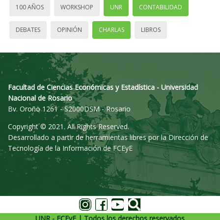
100 AÑOS
WORKSHOP
UNR
CONTABILIDAD
DEBATES
OPINIÓN
CHARLAS
LIBROS
Facultad de Ciencias Económicas y Estadística - Universidad
Nacional de Rosario
Bv. Oroño 1261 - S2000DSM - Rosario
Copyright © 2021. All Rights Reserved.
Desarrollado a partir de herramientas libres por la Dirección de
Tecnología de la Información de FCEyE
UNR - FCEyE | Todos los derechos reservados