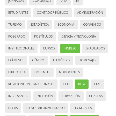
JORNADAS
CONGRESOS
IIATA
IIE
ESTUDIANTES
CONTADOR PÚBLICO
ADMINISTRACIÓN
TURISMO
ESTADÍSTICA
ECONOMÍA
CONVENIOS
POSGRADO
POSTÍTULOS
CIENCIA Y TECNOLOGÍA
INSTITUCIONALES
CURSOS
INGRESO
GRADUADOS
EXÁMENES
GÉNERO
EFEMÉRIDES
HOMENAJES
BIBLIOTECA
DOCENTES
NODOCENTES
RELACIONES INTERNACIONALES
I + D
IITEA
IITAE
INGRESANTES
INCLUSIÓN
FORMACIÓN
CHARLAS
BECAS
BIENESTAR UNIVERSITARIO
LEY MICAELA