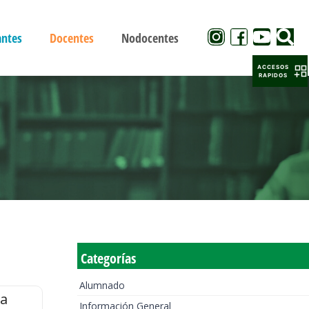
antes
Docentes
Nodocentes
ACCESOS
RAPIDOS
Categorías
Alumnado
la
Información General