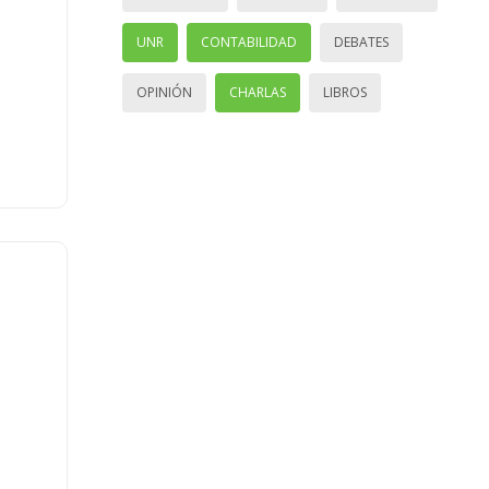
UNR
CONTABILIDAD
DEBATES
OPINIÓN
CHARLAS
LIBROS