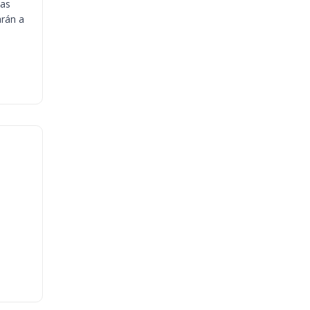
ias
arán a