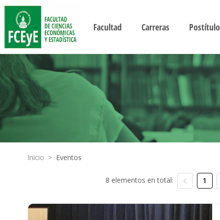
Facultad
Carreras
Postítulo
Inicio
>
Eventos
8 elementos en total:
1