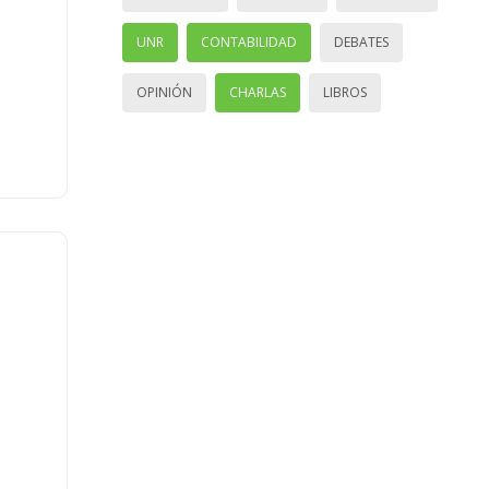
UNR
CONTABILIDAD
DEBATES
OPINIÓN
CHARLAS
LIBROS