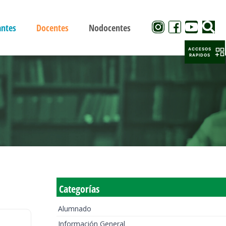
antes
Docentes
Nodocentes
ACCESOS
RAPIDOS
Categorías
Alumnado
Información General