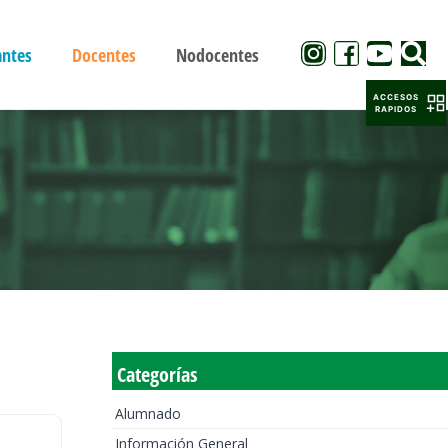
antes
Docentes
Nodocentes
ACCESOS
RAPIDOS
Categorías
Alumnado
Información General