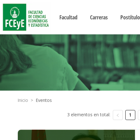
Facultad
Carreras
Postítulo
Inicio
>
Eventos
3 elementos en total:
1