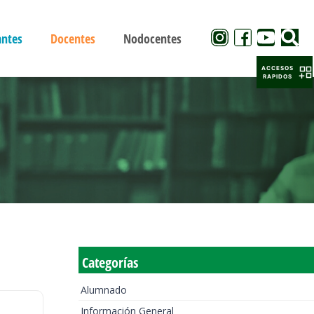
antes
Docentes
Nodocentes
ACCESOS
RAPIDOS
Categorías
Alumnado
Información General