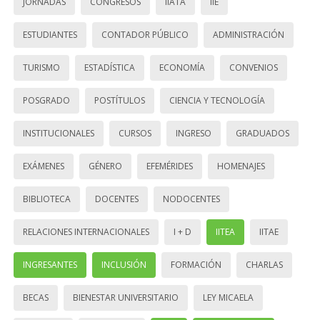
JORNADAS
CONGRESOS
IIATA
IIE
ESTUDIANTES
CONTADOR PÚBLICO
ADMINISTRACIÓN
TURISMO
ESTADÍSTICA
ECONOMÍA
CONVENIOS
POSGRADO
POSTÍTULOS
CIENCIA Y TECNOLOGÍA
INSTITUCIONALES
CURSOS
INGRESO
GRADUADOS
EXÁMENES
GÉNERO
EFEMÉRIDES
HOMENAJES
BIBLIOTECA
DOCENTES
NODOCENTES
RELACIONES INTERNACIONALES
I + D
IITEA
IITAE
INGRESANTES
INCLUSIÓN
FORMACIÓN
CHARLAS
BECAS
BIENESTAR UNIVERSITARIO
LEY MICAELA