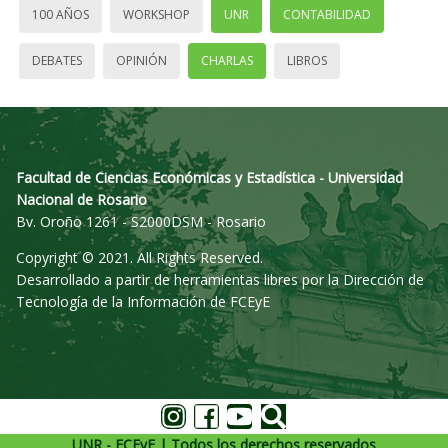
100 AÑOS
WORKSHOP
UNR
CONTABILIDAD
DEBATES
OPINIÓN
CHARLAS
LIBROS
Facultad de Ciencias Económicas y Estadística - Universidad
Nacional de Rosario
Bv. Oroño 1261 - S2000DSM - Rosario
Copyright © 2021. All Rights Reserved.
Desarrollado a partir de herramientas libres por la Dirección de
Tecnología de la Información de FCEyE
UNR - FCEyE | Todos los derechos reservados