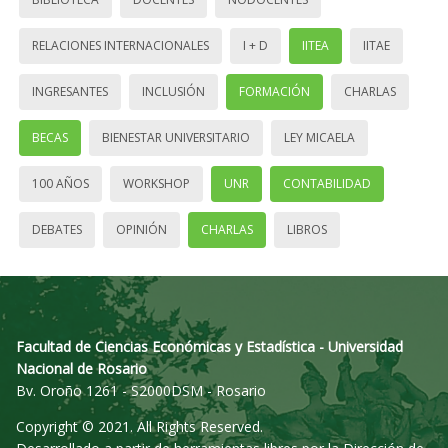
RELACIONES INTERNACIONALES
I + D
IITEA
IITAE
INGRESANTES
INCLUSIÓN
FORMACIÓN
CHARLAS
BECAS
BIENESTAR UNIVERSITARIO
LEY MICAELA
100 AÑOS
WORKSHOP
UNR
CONTABILIDAD
DEBATES
OPINIÓN
CHARLAS
LIBROS
Facultad de Ciencias Económicas y Estadística - Universidad
Nacional de Rosario
Bv. Oroño 1261 - S2000DSM - Rosario
Copyright © 2021. All Rights Reserved.