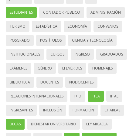
ESTUDIANTES
CONTADOR PÚBLICO
ADMINISTRACIÓN
TURISMO
ESTADÍSTICA
ECONOMÍA
CONVENIOS
POSGRADO
POSTÍTULOS
CIENCIA Y TECNOLOGÍA
INSTITUCIONALES
CURSOS
INGRESO
GRADUADOS
EXÁMENES
GÉNERO
EFEMÉRIDES
HOMENAJES
BIBLIOTECA
DOCENTES
NODOCENTES
RELACIONES INTERNACIONALES
I + D
IITEA
IITAE
INGRESANTES
INCLUSIÓN
FORMACIÓN
CHARLAS
BECAS
BIENESTAR UNIVERSITARIO
LEY MICAELA