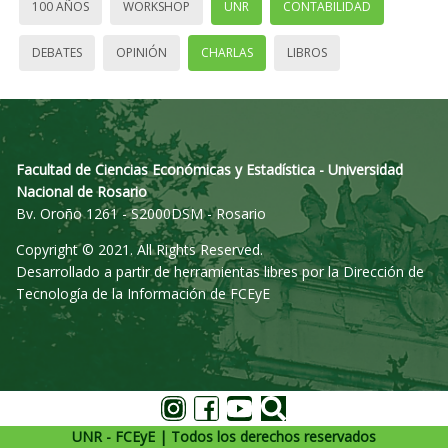
100 AÑOS
WORKSHOP
UNR
CONTABILIDAD
DEBATES
OPINIÓN
CHARLAS
LIBROS
Facultad de Ciencias Económicas y Estadística - Universidad
Nacional de Rosario
Bv. Oroño 1261 - S2000DSM - Rosario
Copyright © 2021. All Rights Reserved.
Desarrollado a partir de herramientas libres por la Dirección de
Tecnología de la Información de FCEyE
UNR - FCEyE | Todos los derechos reservados