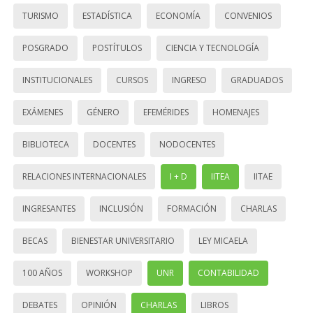
TURISMO
ESTADÍSTICA
ECONOMÍA
CONVENIOS
POSGRADO
POSTÍTULOS
CIENCIA Y TECNOLOGÍA
INSTITUCIONALES
CURSOS
INGRESO
GRADUADOS
EXÁMENES
GÉNERO
EFEMÉRIDES
HOMENAJES
BIBLIOTECA
DOCENTES
NODOCENTES
RELACIONES INTERNACIONALES
I + D
IITEA
IITAE
INGRESANTES
INCLUSIÓN
FORMACIÓN
CHARLAS
BECAS
BIENESTAR UNIVERSITARIO
LEY MICAELA
100 AÑOS
WORKSHOP
UNR
CONTABILIDAD
DEBATES
OPINIÓN
CHARLAS
LIBROS