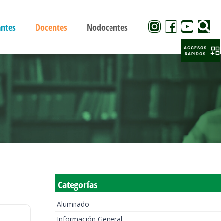
antes
Docentes
Nodocentes
ACCESOS
RAPIDOS
Categorías
Alumnado
Información General