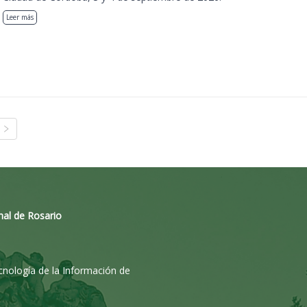
Leer más
nal de Rosario
ecnología de la Información de