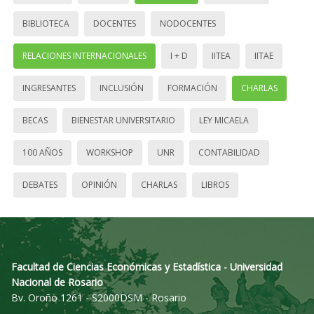
BIBLIOTECA
DOCENTES
NODOCENTES
RELACIONES INTERNACIONALES
I + D
IITEA
IITAE
INGRESANTES
INCLUSIÓN
FORMACIÓN
CHARLAS
BECAS
BIENESTAR UNIVERSITARIO
LEY MICAELA
100 AÑOS
WORKSHOP
UNR
CONTABILIDAD
DEBATES
OPINIÓN
CHARLAS
LIBROS
Facultad de Ciencias Económicas y Estadística - Universidad
Nacional de Rosario
Bv. Oroño 1261 - S2000DSM - Rosario