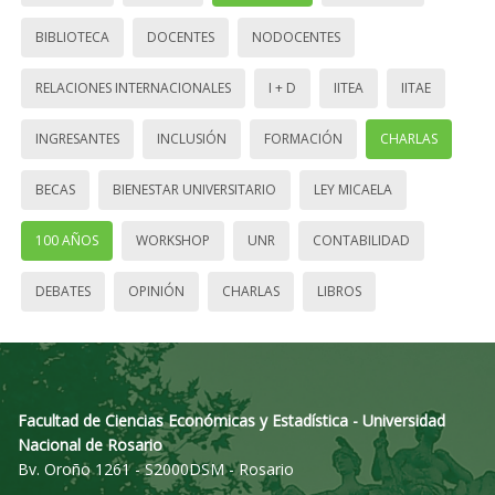
BIBLIOTECA
DOCENTES
NODOCENTES
RELACIONES INTERNACIONALES
I + D
IITEA
IITAE
INGRESANTES
INCLUSIÓN
FORMACIÓN
CHARLAS
BECAS
BIENESTAR UNIVERSITARIO
LEY MICAELA
100 AÑOS
WORKSHOP
UNR
CONTABILIDAD
DEBATES
OPINIÓN
CHARLAS
LIBROS
Facultad de Ciencias Económicas y Estadística - Universidad
Nacional de Rosario
Bv. Oroño 1261 - S2000DSM - Rosario