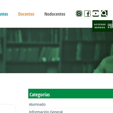
antes
Docentes
Nodocentes
ACCESOS
RAPIDOS
Categorías
Alumnado
Información General