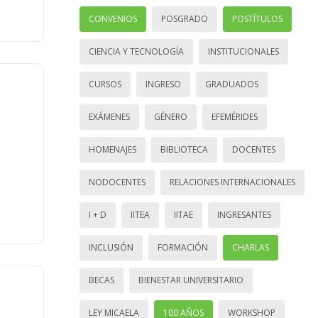
CONVENIOS
POSGRADO
POSTÍTULOS
CIENCIA Y TECNOLOGÍA
INSTITUCIONALES
CURSOS
INGRESO
GRADUADOS
EXÁMENES
GÉNERO
EFEMÉRIDES
HOMENAJES
BIBLIOTECA
DOCENTES
NODOCENTES
RELACIONES INTERNACIONALES
I + D
IITEA
IITAE
INGRESANTES
INCLUSIÓN
FORMACIÓN
CHARLAS
BECAS
BIENESTAR UNIVERSITARIO
LEY MICAELA
100 AÑOS
WORKSHOP