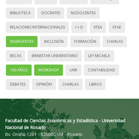
BIBLIOTECA
DOCENTES
NODOCENTES
RELACIONES INTERNACIONALES
I + D
IITEA
IITAE
INGRESANTES
INCLUSIÓN
FORMACIÓN
CHARLAS
BECAS
BIENESTAR UNIVERSITARIO
LEY MICAELA
100 AÑOS
WORKSHOP
UNR
CONTABILIDAD
DEBATES
OPINIÓN
CHARLAS
LIBROS
Facultad de Ciencias Económicas y Estadística - Universidad
Nacional de Rosario
Bv. Oroño 1261 - S2000DSM - Rosario