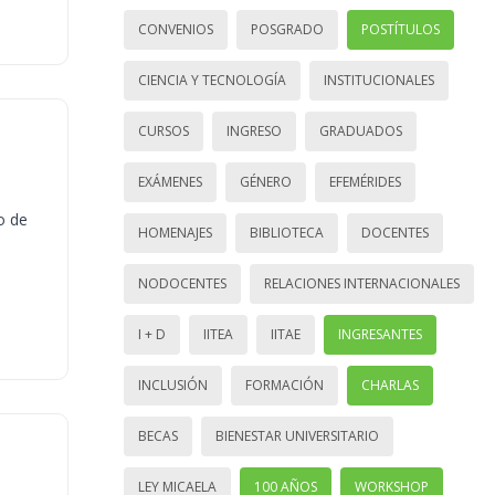
CONVENIOS
POSGRADO
POSTÍTULOS
CIENCIA Y TECNOLOGÍA
INSTITUCIONALES
CURSOS
INGRESO
GRADUADOS
EXÁMENES
GÉNERO
EFEMÉRIDES
o de
HOMENAJES
BIBLIOTECA
DOCENTES
NODOCENTES
RELACIONES INTERNACIONALES
I + D
IITEA
IITAE
INGRESANTES
INCLUSIÓN
FORMACIÓN
CHARLAS
BECAS
BIENESTAR UNIVERSITARIO
LEY MICAELA
100 AÑOS
WORKSHOP