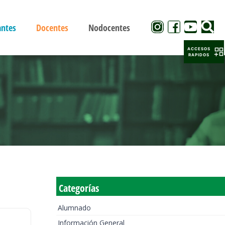
antes
Docentes
Nodocentes
ACCESOS
RAPIDOS
Categorías
Alumnado
Información General