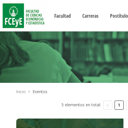
Facultad
Carreras
Postítulo
Inicio
>
Eventos
5 elementos en total:
1