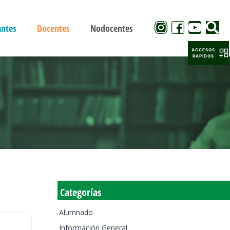
antes
Docentes
Nodocentes
ACCESOS
RAPIDOS
Categorías
Alumnado
Información General