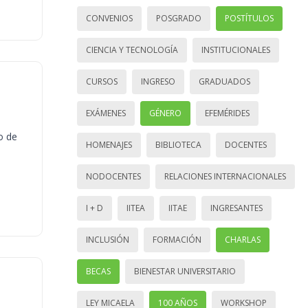
CONVENIOS
POSGRADO
POSTÍTULOS
CIENCIA Y TECNOLOGÍA
INSTITUCIONALES
CURSOS
INGRESO
GRADUADOS
EXÁMENES
GÉNERO
EFEMÉRIDES
o de
HOMENAJES
BIBLIOTECA
DOCENTES
NODOCENTES
RELACIONES INTERNACIONALES
I + D
IITEA
IITAE
INGRESANTES
INCLUSIÓN
FORMACIÓN
CHARLAS
BECAS
BIENESTAR UNIVERSITARIO
LEY MICAELA
100 AÑOS
WORKSHOP