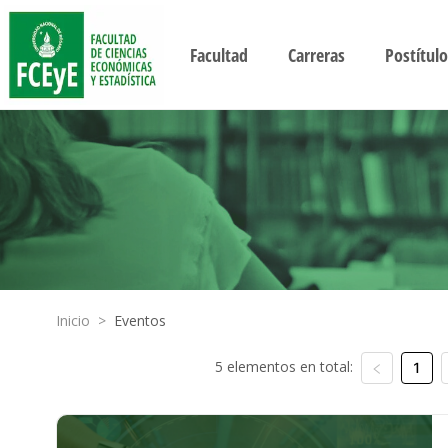
Facultad
Carreras
Postítulo
Inicio
>
Eventos
5 elementos en total:
1