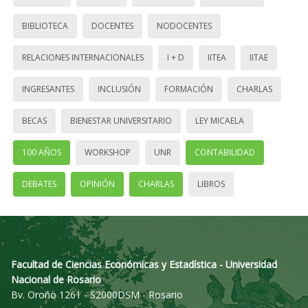
BIBLIOTECA
DOCENTES
NODOCENTES
RELACIONES INTERNACIONALES
I + D
IITEA
IITAE
INGRESANTES
INCLUSIÓN
FORMACIÓN
CHARLAS
BECAS
BIENESTAR UNIVERSITARIO
LEY MICAELA
100 AÑOS
WORKSHOP
UNR
CONTABILIDAD
DEBATES
OPINIÓN
CHARLAS
LIBROS
Facultad de Ciencias Económicas y Estadística - Universidad
Nacional de Rosario
Bv. Oroño 1261 - S2000DSM - Rosario