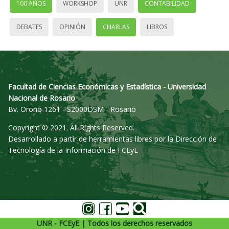
100 AÑOS
WORKSHOP
UNR
CONTABILIDAD
DEBATES
OPINIÓN
CHARLAS
LIBROS
Facultad de Ciencias Económicas y Estadística - Universidad
Nacional de Rosario
Bv. Oroño 1261 - S2000DSM - Rosario
Copyright © 2021. All Rights Reserved.
Desarrollado a partir de herramientas libres por la Dirección de
Tecnología de la Información de FCEyE
UNR - FCEyE | Todos los derechos reservados