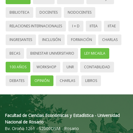
BIBLIOTECA
DOCENTES
NODOCENTES
RELACIONES INTERNACIONALES
I + D
IITEA
IITAE
INGRESANTES
INCLUSIÓN
FORMACIÓN
CHARLAS
BECAS
BIENESTAR UNIVERSITARIO
LEY MICAELA
100 AÑOS
WORKSHOP
UNR
CONTABILIDAD
DEBATES
OPINIÓN
CHARLAS
LIBROS
Facultad de Ciencias Económicas y Estadística - Universidad
Nacional de Rosario
Bv. Oroño 1261 - S2000DSM - Rosario