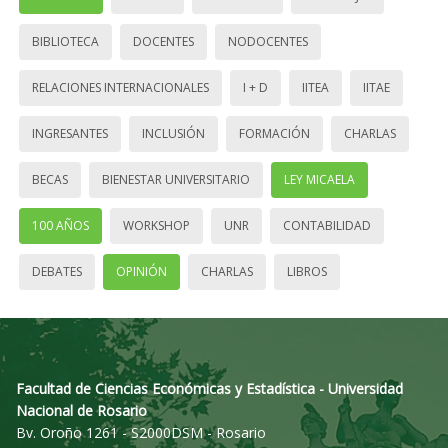
BIBLIOTECA
DOCENTES
NODOCENTES
RELACIONES INTERNACIONALES
I + D
IITEA
IITAE
INGRESANTES
INCLUSIÓN
FORMACIÓN
CHARLAS
BECAS
BIENESTAR UNIVERSITARIO
LEY MICAELA
100 AÑOS
WORKSHOP
UNR
CONTABILIDAD
DEBATES
OPINIÓN
CHARLAS
LIBROS
Facultad de Ciencias Económicas y Estadística - Universidad
Nacional de Rosario
Bv. Oroño 1261 - S2000DSM - Rosario