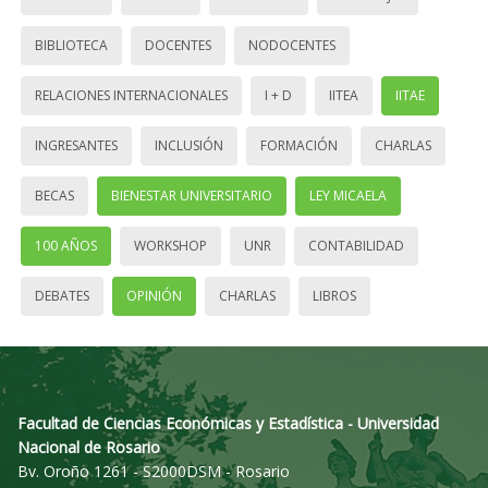
BIBLIOTECA
DOCENTES
NODOCENTES
RELACIONES INTERNACIONALES
I + D
IITEA
IITAE
INGRESANTES
INCLUSIÓN
FORMACIÓN
CHARLAS
BECAS
BIENESTAR UNIVERSITARIO
LEY MICAELA
100 AÑOS
WORKSHOP
UNR
CONTABILIDAD
DEBATES
OPINIÓN
CHARLAS
LIBROS
Facultad de Ciencias Económicas y Estadística - Universidad
Nacional de Rosario
Bv. Oroño 1261 - S2000DSM - Rosario