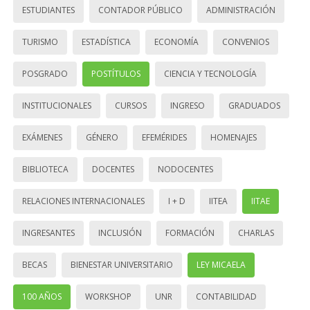
ESTUDIANTES
CONTADOR PÚBLICO
ADMINISTRACIÓN
TURISMO
ESTADÍSTICA
ECONOMÍA
CONVENIOS
POSGRADO
POSTÍTULOS
CIENCIA Y TECNOLOGÍA
INSTITUCIONALES
CURSOS
INGRESO
GRADUADOS
EXÁMENES
GÉNERO
EFEMÉRIDES
HOMENAJES
BIBLIOTECA
DOCENTES
NODOCENTES
RELACIONES INTERNACIONALES
I + D
IITEA
IITAE
INGRESANTES
INCLUSIÓN
FORMACIÓN
CHARLAS
BECAS
BIENESTAR UNIVERSITARIO
LEY MICAELA
100 AÑOS
WORKSHOP
UNR
CONTABILIDAD