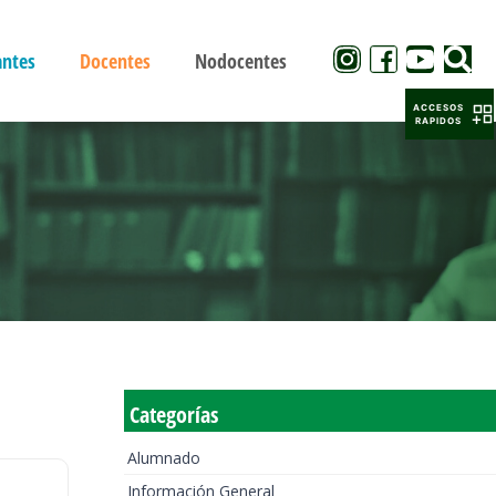
antes
Docentes
Nodocentes
ACCESOS
RAPIDOS
Categorías
Alumnado
Información General