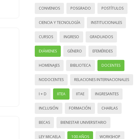
CONVENIOS
POSGRADO
POSTÍTULOS
CIENCIA Y TECNOLOGÍA
INSTITUCIONALES
CURSOS
INGRESO
GRADUADOS
EXÁMENES
GÉNERO
EFEMÉRIDES
HOMENAJES
BIBLIOTECA
DOCENTES
NODOCENTES
RELACIONES INTERNACIONALES
I + D
IITEA
IITAE
INGRESANTES
INCLUSIÓN
FORMACIÓN
CHARLAS
BECAS
BIENESTAR UNIVERSITARIO
LEY MICAELA
100 AÑOS
WORKSHOP