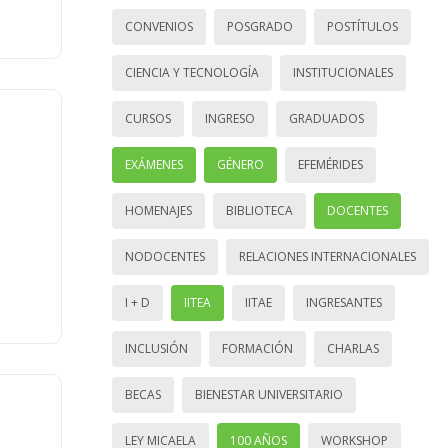
CONVENIOS
POSGRADO
POSTÍTULOS
CIENCIA Y TECNOLOGÍA
INSTITUCIONALES
CURSOS
INGRESO
GRADUADOS
EXÁMENES
GÉNERO
EFEMÉRIDES
HOMENAJES
BIBLIOTECA
DOCENTES
NODOCENTES
RELACIONES INTERNACIONALES
I + D
IITEA
IITAE
INGRESANTES
INCLUSIÓN
FORMACIÓN
CHARLAS
BECAS
BIENESTAR UNIVERSITARIO
LEY MICAELA
100 AÑOS
WORKSHOP