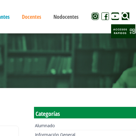
antes
Docentes
Nodocentes
ACCESOS
RAPIDOS
Categorías
Alumnado
Información General