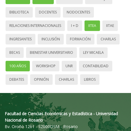
BIBLIOTECA
DOCENTES
NODOCENTES
RELACIONES INTERNACIONALES
I + D
IITEA
IITAE
INGRESANTES
INCLUSIÓN
FORMACIÓN
CHARLAS
BECAS
BIENESTAR UNIVERSITARIO
LEY MICAELA
100 AÑOS
WORKSHOP
UNR
CONTABILIDAD
DEBATES
OPINIÓN
CHARLAS
LIBROS
Facultad de Ciencias Económicas y Estadística - Universidad
Nacional de Rosario
Bv. Oroño 1261 - S2000DSM - Rosario