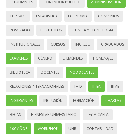
ESTUDIANTES
CONTADOR PÚBLICO
ADMINISTRACIÓN
TURISMO
ESTADÍSTICA
ECONOMÍA
CONVENIOS
POSGRADO
POSTÍTULOS
CIENCIA Y TECNOLOGÍA
INSTITUCIONALES
CURSOS
INGRESO
GRADUADOS
EXÁMENES
GÉNERO
EFEMÉRIDES
HOMENAJES
BIBLIOTECA
DOCENTES
NODOCENTES
RELACIONES INTERNACIONALES
I + D
IITEA
IITAE
INGRESANTES
INCLUSIÓN
FORMACIÓN
CHARLAS
BECAS
BIENESTAR UNIVERSITARIO
LEY MICAELA
100 AÑOS
WORKSHOP
UNR
CONTABILIDAD