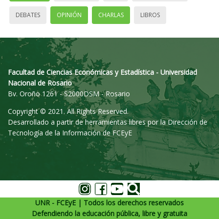
DEBATES
OPINIÓN
CHARLAS
LIBROS
Facultad de Ciencias Económicas y Estadística - Universidad
Nacional de Rosario
Bv. Oroño 1261 - S2000DSM - Rosario
Copyright © 2021. All Rights Reserved.
Desarrollado a partir de herramientas libres por la Dirección de
Tecnología de la Información de FCEyE
UNR - FCEyE | Todos los derechos reservados
Defendiendo la educación pública, libre y gratuita