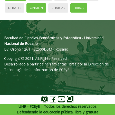
DEBATES
OPINIÓN
CHARLAS
LIBROS
Facultad de Ciencias Económicas y Estadística - Universidad
Nacional de Rosario
Bv. Oroño 1261 - S2000DSM - Rosario
Copyright © 2021. All Rights Reserved.
Desarrollado a partir de herramientas libres por la Dirección de
Tecnología de la Información de FCEyE
UNR - FCEyE | Todos los derechos reservados
Defendiendo la educación pública, libre y gratuita