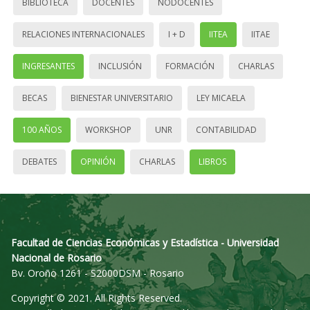
BIBLIOTECA
DOCENTES
NODOCENTES
RELACIONES INTERNACIONALES
I + D
IITEA
IITAE
INGRESANTES
INCLUSIÓN
FORMACIÓN
CHARLAS
BECAS
BIENESTAR UNIVERSITARIO
LEY MICAELA
100 AÑOS
WORKSHOP
UNR
CONTABILIDAD
DEBATES
OPINIÓN
CHARLAS
LIBROS
Facultad de Ciencias Económicas y Estadística - Universidad
Nacional de Rosario
Bv. Oroño 1261 - S2000DSM - Rosario
Copyright © 2021. All Rights Reserved.